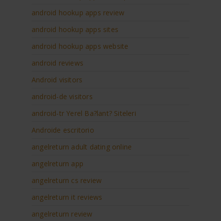
android hookup apps review
android hookup apps sites
android hookup apps website
android reviews
Android visitors
android-de visitors
android-tr Yerel Ba?lant? Siteleri
Androide escritorio
angelreturn adult dating online
angelreturn app
angelreturn cs review
angelreturn it reviews
angelreturn review