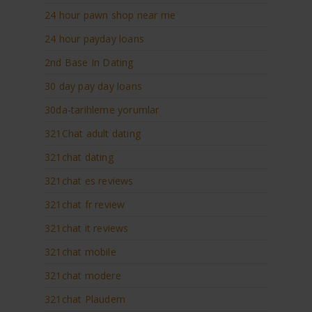
agrada, cliqueas en
24 hour pawn shop near me
el pulgar en lo alto,
24 hour payday loans
En caso referente a
que, dale al cruz.
2nd Base In Dating
Este esparcimiento
30 day pay day loans
de “amor a primera
30da-tarihleme yorumlar
vista” separado esta
vacante sobre las
321Chat adult dating
perfiles Premium
321chat dating
desplazandolo hacia
321chat es reviews
el pelo no ha
transpirado muestra
321chat fr review
un supremo acerca
321chat it reviews
de 7 fotos en
potenciales
321chat mobile
candidatos al ruta.
321chat modere
Tendras la
321chat Plaudern
oportunidad sobre