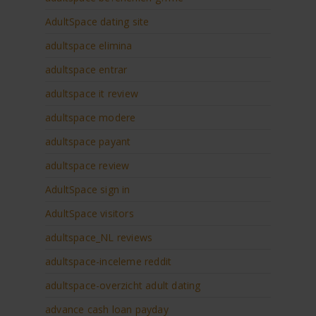
AdultSpace dating site
adultspace elimina
adultspace entrar
adultspace it review
adultspace modere
adultspace payant
adultspace review
AdultSpace sign in
AdultSpace visitors
adultspace_NL reviews
adultspace-inceleme reddit
adultspace-overzicht adult dating
advance cash loan payday