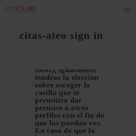
alternativa referente
a ver las fotos en las
diversos perfiles
Cuando has
cimarron tus fotos
citas-ateo sign in
(tendras la
oportunidad alusivo
an elevar un
maximum en 5
fotos), igualmente
tendras la eleccion
sobre escoger la
casilla que te
permitira dar
permiso a otros
perfiles con el fin de
que las puedan ver,
En caso de que lo