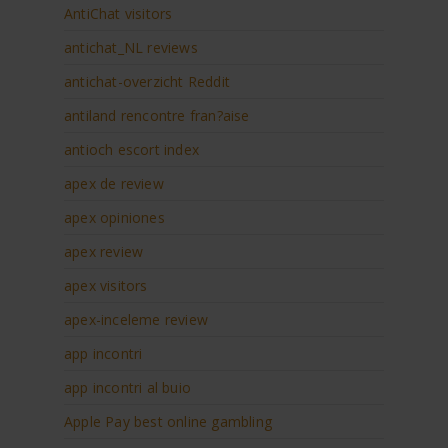
AntiChat visitors
antichat_NL reviews
antichat-overzicht Reddit
antiland rencontre fran?aise
antioch escort index
apex de review
apex opiniones
apex review
apex visitors
apex-inceleme review
app incontri
app incontri al buio
Apple Pay best online gambling