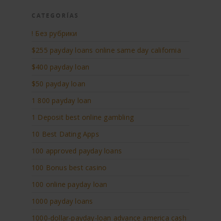
perfiles que Solteros
con talento huviese
CATEGORÍAS
seleccionado, todo el
! Без рубрики
mundo esos
$255 payday loans online same day california
decidiran si
contestan la duda o
$400 payday loan
Jami?s. Que seri­a la
$50 payday loan
discrepancia en el
1 800 payday loan
interior sobre la
interpretacion
1 Deposit best online gambling
gratuita en Solteros
10 Best Dating Apps
con talento
100 approved payday loans
desplazandolo hacia
el pelo la
100 Bonus best casino
interpretacion
100 online payday loan
Premium? Es
aprecio a Primera
1000 payday loans
Ojeada? este seri­a
1000-dollar-payday-loan advance america cash