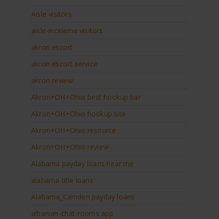
Aisle visitors
aisle-inceleme visitors
akron escort
akron escort service
akron review
Akron+OH+Ohio best hookup bar
Akron+OH+Ohio hookup site
Akron+OH+Ohio resource
Akron+OH+Ohio review
Alabama payday loans near me
alabama title loans
Alabama_Camden payday loans
albanian-chat-rooms app