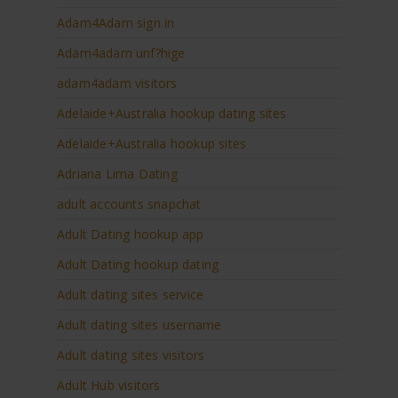
por aqui, soy la
Adam4Adam sign in
alma enamorado
Adam4adam unf?hige
sobre la leida, desde
adam4adam visitors
desempenar anos
acerca de vida que
Adelaide+Australia hookup dating sites
labor en un call
Adelaide+Australia hookup sites
center, aburrida
Adriana Lima Dating
referente a mi labor
decidi iniciar
adult accounts snapchat
desplazandolo hacia
Adult Dating hookup app
el pelo no ha
transpirado
Adult Dating hookup dating
aventurarme an
Adult dating sites service
usuarios que igual
Adult dating sites username
que tu, necesitan
facilita sobre
Adult dating sites visitors
ejecutar las diversas
Adult Hub visitors