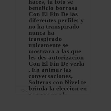
haces, tu foto se
beneficio borrosa
Con El Fin De las
diferentes perfiles y
no ha transpirado
nunca ha
transpirado
unicamente se
mostrara a las que
les des autorizacion
Con El Fin De verla
. En animar las
conversaciones,
Solteros con Nivel te
brinda la eleccion en
0
escoger por la
dilema o mensaje
pre-escrito, el igual